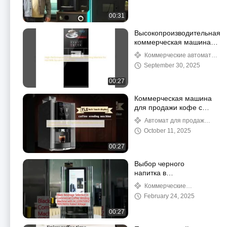
00:31
Высокопроизводительная
коммерческая машина
для продажи кофе и чая
Коммерческие автоматы
с горячим молоком
для продажи кофе
September 30, 2025
00:27
Коммерческая машина
для продажи кофе с
15,6 дюймовым
Автомат для продажи
сенсорным экраном
кофе из бобов в чашки
October 11, 2025
00:27
Выбор черного
напитка в
коммерческом
Коммерческие
автомате для продажи
автоматы для продажи
February 24, 2025
кофе с номинальным
кофе
напряжением
00:27
AC220V/50HZ