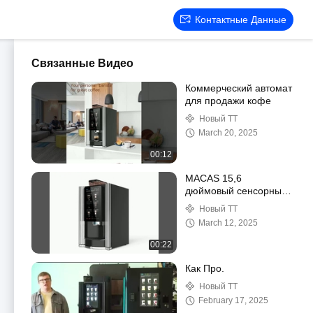
Контактные Данные
Связанные Видео
Коммерческий автомат
для продажи кофе
Новый TT
March 20, 2025
00:12
MACAS 15,6
дюймовый сенсорный
экран Автоматический
Новый TT
автомат для продажи
March 12, 2025
эспрессо 220 В 50 Гц
00:22
Как Про.
Новый TT
February 17, 2025