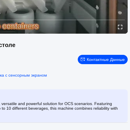
столе
Контактные Данные
ка с сенсорным экраном
ersatile and powerful solution for OCS scenarios. Featuring
 to 10 different beverages, this machine combines reliability with