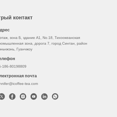
рый контакт
дрес
 этаж, зона Б, здание А1, No.18, Тихоокеанская
ромышленная зона, дорога 7, город Синтан, район
эньчжэнь, Гуанчжоу
елефон
6-186-80198809
лектронная почта
ennifer@icoffee-tea.com