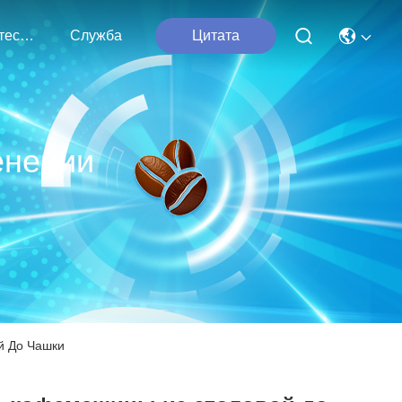
Свяжитесь С Нами
Служба
Цитата
енении
й До Чашки