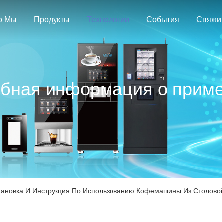
о Мы
Продукты
Технологии
События
бная информация о прим
ановка И Инструкция По Использованию Кофемашины Из Столово