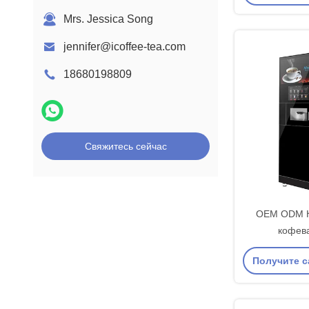
кофеварка 
це
Mrs. Jessica Song
22
jennifer@icoffee-tea.com
18680198809
Свяжитесь сейчас
OEM ODM К
кофева
метал
Получите 
самообслужив
це