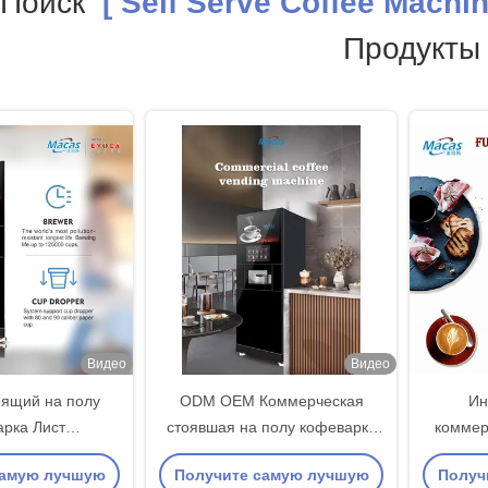
 Поиск
[ Self Serve Coffee Machi
Продукты
Видео
Видео
ящий на полу
ODM OEM Коммерческая
Ин
рка Лист
стоявшая на полу кофеварка
коммер
лический
Лист металлический
листо
самую лучшую
Получите самую лучшую
Получ
луживающий
самообслуживающий
сам