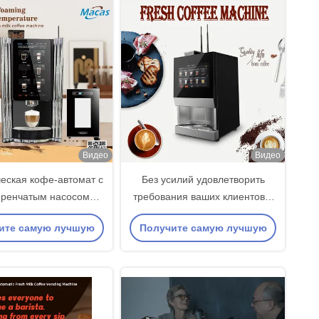
Видео
Видео
еская кофе-автомат с
Без усилий удовлетворить
ренчатым насосом
требования ваших клиентов с
го объема, системой
нашей кофеваркой для
ите самую лучшую
Получите самую лучшую
стки и емкостью 80 кг
занятых учреждений
цену
цену