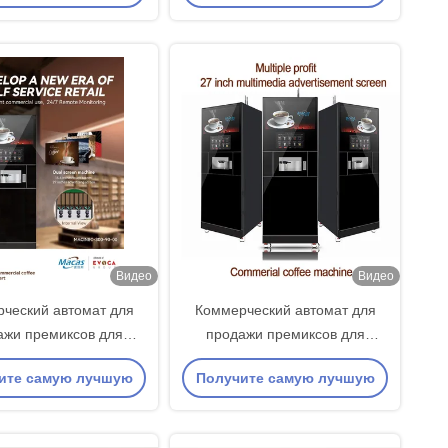
кофемашина
кофемашина для
цену
цену
самообслуживания
Видео
Видео
ческий автомат для
Коммерческий автомат для
ажи премиксов для
продажи премиксов для
го и холодного чая и
горячего и холодного чая и
ите самую лучшую
Получите самую лучшую
кофе
кофе
цену
цену