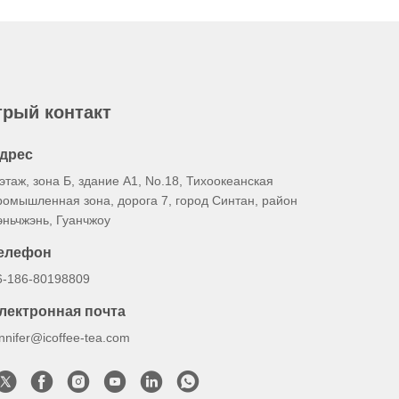
рый контакт
дрес
 этаж, зона Б, здание А1, No.18, Тихоокеанская
ромышленная зона, дорога 7, город Синтан, район
эньчжэнь, Гуанчжоу
елефон
6-186-80198809
лектронная почта
ennifer@icoffee-tea.com