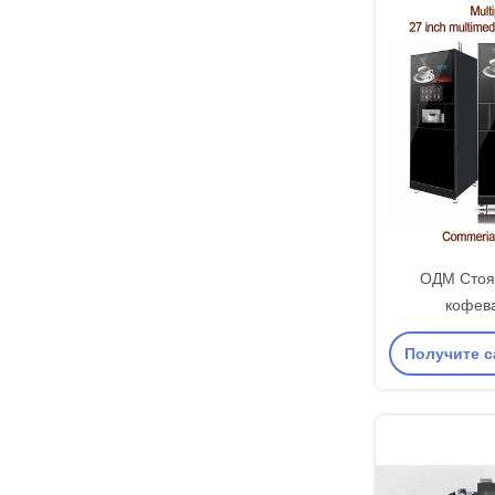
ОДМ Стоя
кофева
метал
Получите 
самообс
коф
це