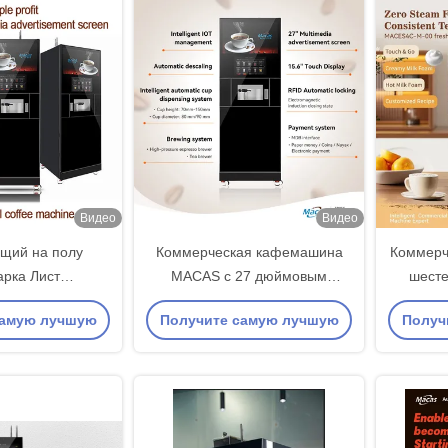
Видео
Видео
щий на полу
Коммерческая кафемашина
Коммерч
рка Лист
MACAS с 27 дюймовым
шесте
лический
экраном и Wi-Fi
высоко
самую лучшую
Получите самую лучшую
Получ
луживающий
самоочи
еварка
ну
цену