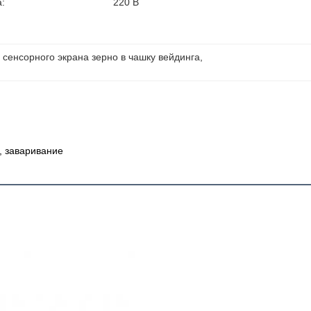
:
220 В
 сенсорного экрана зерно в чашку вейдинга
, 
, заваривание