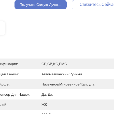
Свяжитесь Сейча
Получите Самую Лучшую Цену
тификация:
CE,CB,KC,EMC
щая Режим:
Автоматический/ручный
Кофе:
Наземное/Мгновенное/Капсула
енсер Для Чашек:
Да, Да.
лей:
ЖК