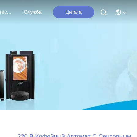
Свяжитесь С Нами
Служба
Цитата
220 В Кофейный Автомат С Сенсорным