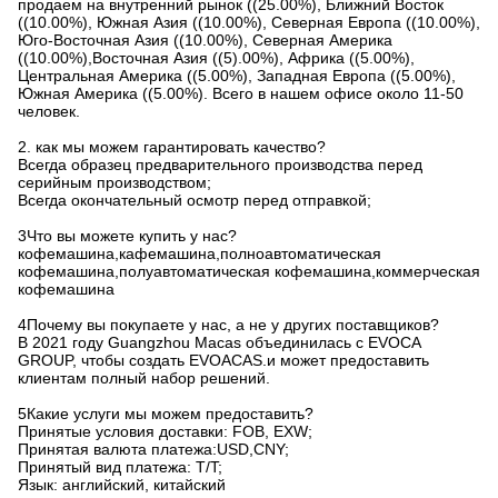
продаем на внутренний рынок ((25.00%), Ближний Восток
((10.00%), Южная Азия ((10.00%), Северная Европа ((10.00%),
Юго-Восточная Азия ((10.00%), Северная Америка
((10.00%),Восточная Азия ((5).00%), Африка ((5.00%),
Центральная Америка ((5.00%), Западная Европа ((5.00%),
Южная Америка ((5.00%). Всего в нашем офисе около 11-50
человек.
2. как мы можем гарантировать качество?
Всегда образец предварительного производства перед
серийным производством;
Всегда окончательный осмотр перед отправкой;
3Что вы можете купить у нас?
кофемашина,кафемашина,полноавтоматическая
кофемашина,полуавтоматическая кофемашина,коммерческая
кофемашина
4Почему вы покупаете у нас, а не у других поставщиков?
В 2021 году Guangzhou Macas объединилась с EVOCA
GROUP, чтобы создать EVOACAS.и может предоставить
клиентам полный набор решений.
5Какие услуги мы можем предоставить?
Принятые условия доставки: FOB, EXW;
Принятая валюта платежа:USD,CNY;
Принятый вид платежа: T/T;
Язык: английский, китайский