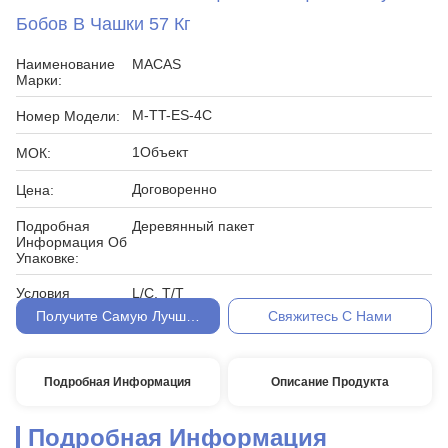
Бобов В Чашки 57 Кг
Наименование
MACAS
Марки:
M-TT-ES-4C
Номер Модели:
1Объект
МОК:
Договоренно
Цена:
Подробная
Деревянный пакет
Информация Об
Упаковке:
Условия
L/C, T/T
Оплаты:
Получите Самую Лучшую Цену
Свяжитесь С Нами
Подробная Информация
Описание Продукта
Подробная Информация