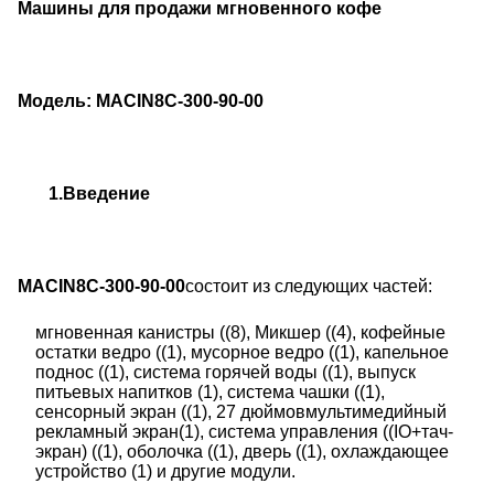
Машины для продажи мгновенного кофе
Модель: MACIN8C-300-90-00
1.
Введение
MACIN8C-300-90-00
состоит из следующих частей:
мгновенная канистры ((8), Микшер ((4), кофейные
остатки ведро ((1), мусорное ведро ((1), капельное
поднос ((1), система горячей воды ((1), выпуск
питьевых напитков (1), система чашки ((1),
сенсорный экран ((1), 27 дюймов
мультимедийный
рекламный экран
(1), система управления ((IO+тач-
экран) ((1), оболочка ((1), дверь ((1), охлаждающее
устройство (1) и другие модули.