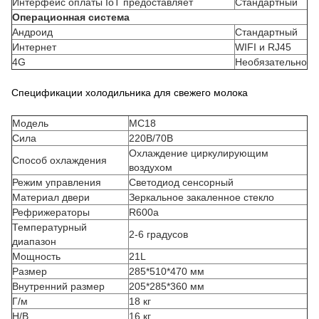
Интерфейс оплаты IoT предоставляет
Стандартный
Операционная система
Андроид
Стандартный
Интернет
WIFI и RJ45
4G
Необязательно
Спецификации холодильника для свежего молока
Модель
MC18
Сила
220В/70В
Охлаждение циркулирующим
Способ охлаждения
воздухом
Режим управления
Светодиод сенсорный
Материал двери
Зеркальное закаленное стекло
Рефрижераторы
R600a
Температурный
2-6 градусов
диапазон
Мощность
21L
Размер
285*510*470 мм
Внутренний размер
205*285*360 мм
Г/м
18 кг
Н/В
16 кг