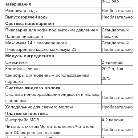
8-11 бар
заваривания
Резервуар воды
Необязательно
Выпуск горячей воды
Необязательно
Система пивоварения
Пивоварня для кофе под высоким давлением
Стандартный
Чайная пивоварня
Никаких
Максимум 14 г пивоваренного
Стандартный
Пивоваренное масло максимум 21 г.
Необязательно
Модуль ингредиентов
Смесители
2 единицы
Кофейные зерна
20,7 л, 1 кг.
Канистры с мгновенным использованием
2L*3
порошка
Система жидкого молока
Система пенообразования жидкости и молока
Необязательно
в порошке
Холодильник для свежего молока
Необязательно
Платежная система
Интерфейс MDB
4.2 версия
Читатель счетов/Мечтатель монет/Читатель
Необязательно
карт/Электронные платежи