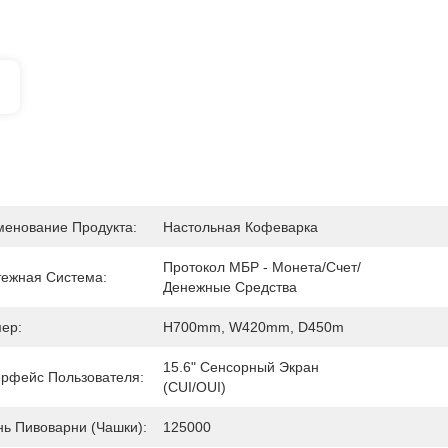
енование Продукта:
Настольная Кофеварка
Протокол МБР - Монета/Счет/
ежная Система:
Денежные Средства
ер:
H700mm, W420mm, D450m
15.6" Сенсорный Экран 
рфейс Пользователя:
(CUI/OUI)
ь Пивоварни (чашки):
125000