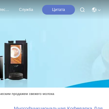
Свяжитесь С Нами
Служба
Цитата
ческим продажем свежего молока
Многофункциональная Кофеварка Для