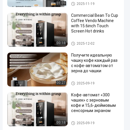
Автомат для продажи кофе
01:09
2025-11-19
из бобов в чашки
Commercial Bean To Cup
Coffee Vendo Machine
with 15.6inch Touch
Screen Hot drinks
Автомат для продажи кофе
00:18
2025-12-02
из бобов в чашки
Получите идеальную
чашку кофе каждый раз
с кофе-автоматом от
зерна до чашки
Автомат для продажи кофе
00:27
2025-09-19
из бобов в чашки
Кофе-автомат «300
чашек» с зерновым
кофе и 15,6-дюймовым
сенсорным экраном
Автомат для продажи кофе
00:18
2025-09-19
из бобов в чашки