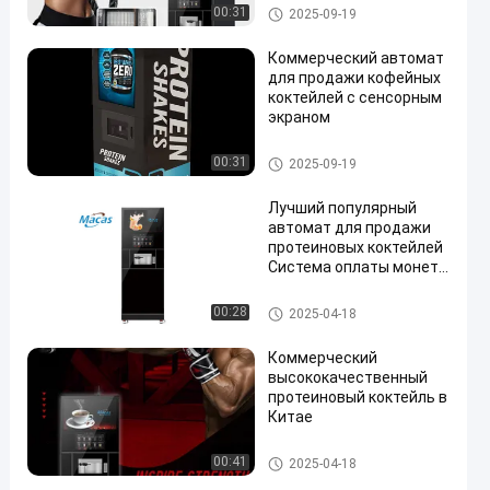
Espresso Brewer
Автомат для продажи кофе
00:31
2025-09-19
Коммерческий автомат
для продажи кофейных
коктейлей с сенсорным
экраном
Автомат для продажи кофе
00:31
2025-09-19
Лучший популярный
автомат для продажи
протеиновых коктейлей
Система оплаты монет
в спортзале
Автомат для продажи кофе
00:28
2025-04-18
Коммерческий
высококачественный
протеиновый коктейль в
Китае
Автомат для продажи кофе
00:41
2025-04-18