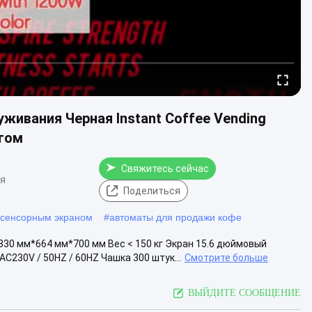
живания Черная Instant Coffee Vending
том
Свяжитесь сейчас
ия
Поделиться
 сенсорным экраном
#
автоматы для продажи кофе
0 мм*664 мм*700 мм Вес < 150 кг Экран 15.6 дюймовый
C230V / 50HZ / 60HZ Чашка 300 штук...
Смотрите больше
ВЫЙДИТЕ СООБЩЕНИЕ