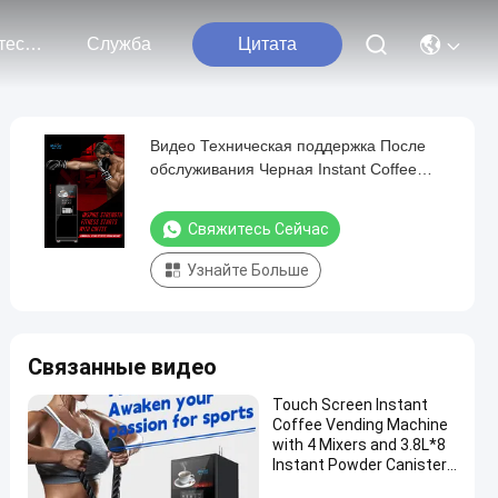
Свяжитесь С Нами
Служба
Цитата
Видео Техническая поддержка После
обслуживания Черная Instant Coffee
Vending Machine с 1200W мощностью и
черным цветом
Свяжитесь Сейчас
Узнайте Больше
Связанные видео
Touch Screen Instant
Coffee Vending Machine
with 4 Mixers and 3.8L*8
Instant Powder Canisters
and High Pressure