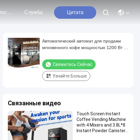
Свяжитесь С Нами
Служба
Цитата
Автоматический автомат для продажи
мгновенного кофе мощностью 1200 Вт с
видеотехнической поддержкой после
обслуживания
Свяжитесь Сейчас
Узнайте Больше
Связанные видео
Touch Screen Instant
Coffee Vending Machine
with 4 Mixers and 3.8L*8
Instant Powder Canisters
and High Pressure