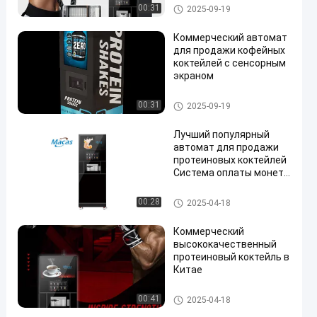
Espresso Brewer
Автомат для продажи кофе
00:31
2025-09-19
Коммерческий автомат
для продажи кофейных
коктейлей с сенсорным
экраном
Автомат для продажи кофе
00:31
2025-09-19
Лучший популярный
автомат для продажи
протеиновых коктейлей
Система оплаты монет
в спортзале
Автомат для продажи кофе
00:28
2025-04-18
Коммерческий
высококачественный
протеиновый коктейль в
Китае
Автомат для продажи кофе
00:41
2025-04-18